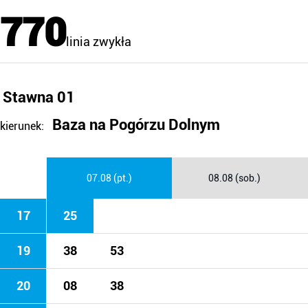
770
linia zwykła
Stawna 01
Baza na Pogórzu Dolnym
kierunek:
07.08 (pt.)
08.08 (sob.)
17
25
19
38
53
20
08
38