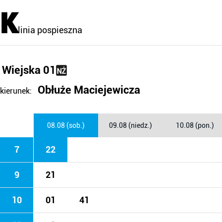
K
linia pospieszna
Wiejska 01
Obłuże Maciejewicza
kierunek:
08.08 (sob.)
09.08 (niedz.)
10.08 (pon.)
7
22
9
21
10
01
41