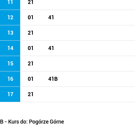
11
21
12
01
41
13
21
14
01
41
15
21
16
01
41B
17
21
B
- Kurs do: Pogórze Górne