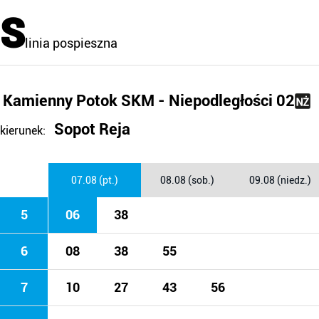
S
linia pospieszna
Kamienny Potok SKM - Niepodległości 02
Sopot Reja
kierunek:
07.08 (pt.)
08.08 (sob.)
09.08 (niedz.)
5
06
38
6
08
38
55
7
10
27
43
56