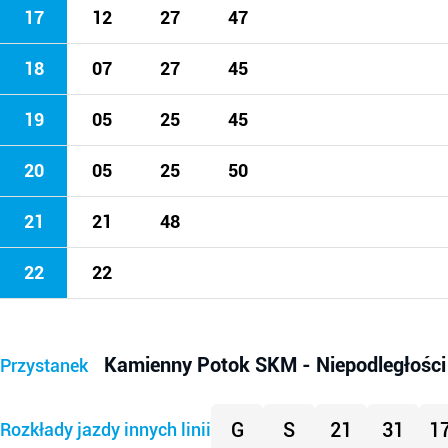
17
12
27
47
18
07
27
45
19
05
25
45
20
05
25
50
21
21
48
22
22
Kamienny Potok SKM - Niepodległości
Przystanek
G
S
21
31
1
Rozkłady jazdy innych linii