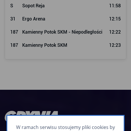
S
Sopot Reja
11:58
31
Ergo Arena
12:15
187
Kamienny Potok SKM - Niepodległości
12:22
187
Kamienny Potok SKM
12:23
W ramach serwisu stosujemy pliki cookies by