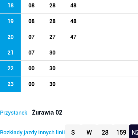
18
08
28
48
19
08
28
48
20
07
27
47
21
07
30
22
00
30
23
00
30
Żurawia 02
Przystanek
S
W
28
159
N
Rozkłady jazdy innych linii