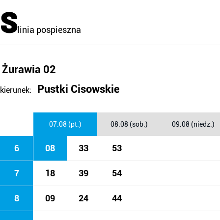
S
linia pospieszna
Żurawia 02
Pustki Cisowskie
kierunek:
07.08 (pt.)
08.08 (sob.)
09.08 (niedz.)
6
08
33
53
7
18
39
54
8
09
24
44