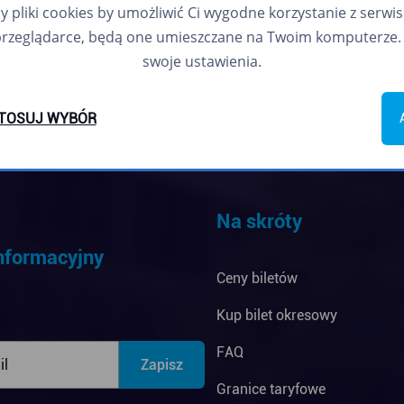
pliki cookies by umożliwić Ci wygodne korzystanie z serwisu.
przeglądarce, będą one umieszczane na Twoim komputerze. 
swoje ustawienia.
TOSUJ WYBÓR
Na skróty
informacyjny
Ceny biletów
Kup bilet okresowy
FAQ
Granice taryfowe