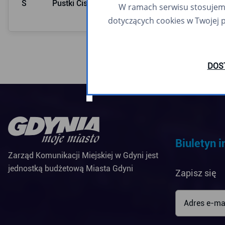
S
Pustki Cisowskie
10:24
W ramach serwisu stosujemy 
dotyczących cookies w Twojej 
DOS
Biuletyn 
Zarząd Komunikacji Miejskiej w Gdyni jest
jednostką budżetową Miasta Gdyni
Zapisz się