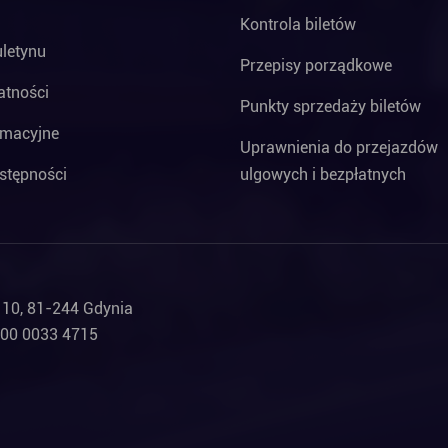
Kontrola biletów
uletynu
Przepisy porządkowe
atności
Punkty sprzedaży biletów
rmacyjne
Uprawnienia do przejazdów
stępności
ulgowych i bezpłatnych
a 10, 81-244 Gdynia
000 0033 4715