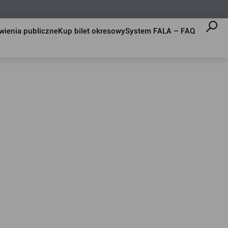
ienia publiczne
Kup bilet okresowy
System FALA – FAQ