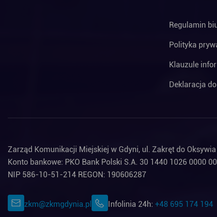
Regulamin bi
Polityka pryw
Klauzule info
Deklaracja do
Zarząd Komunikacji Miejskiej w Gdyni, ul. Zakręt do Oksywi
Konto bankowe: PKO Bank Polski S.A. 30 1440 1026 0000 0
NIP 586-10-51-214 REGON: 190606287
zkm@zkmgdynia.pl
Infolinia 24h:
+48 695 174 194