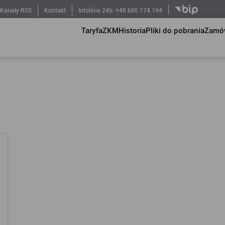
Kanały RSS
Kontakt
Infolinia 24h: +48 695 174 194
Taryfa
ZKM
Historia
Pliki do pobrania
Zamów