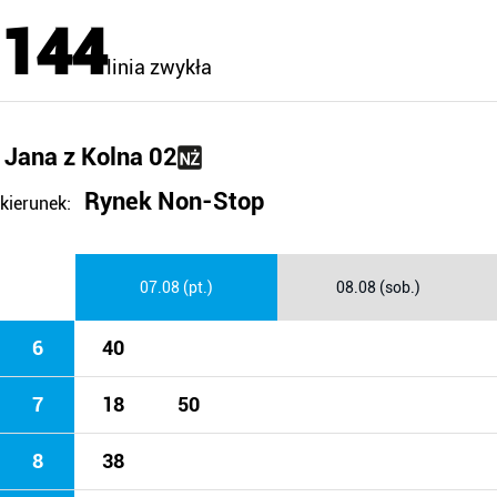
144
linia zwykła
Jana z Kolna 02
Rynek Non-Stop
kierunek:
07.08 (pt.)
08.08 (sob.)
6
40
7
18
50
8
38