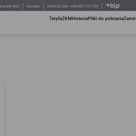
Kanały RSS
Kontakt
Infolinia 24h: +48 695 174 194
Taryfa
ZKM
Historia
Pliki do pobrania
Zamów