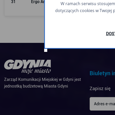
31
Ergo Arena
13:53
W ramach serwisu stosujemy 
dotyczących cookies w Twojej 
DOS
Biuletyn 
Zarząd Komunikacji Miejskiej w Gdyni jest
jednostką budżetową Miasta Gdyni
Zapisz się