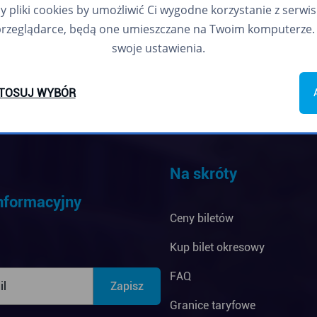
pliki cookies by umożliwić Ci wygodne korzystanie z serwisu.
przeglądarce, będą one umieszczane na Twoim komputerze. 
swoje ustawienia.
TOSUJ WYBÓR
Na skróty
informacyjny
Ceny biletów
Kup bilet okresowy
FAQ
Granice taryfowe