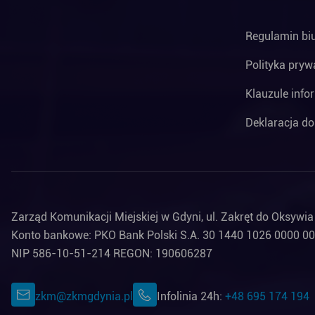
Regulamin bi
Polityka pryw
Klauzule info
Deklaracja do
Zarząd Komunikacji Miejskiej w Gdyni, ul. Zakręt do Oksywi
Konto bankowe: PKO Bank Polski S.A. 30 1440 1026 0000 0
NIP 586-10-51-214 REGON: 190606287
zkm@zkmgdynia.pl
Infolinia 24h:
+48 695 174 194