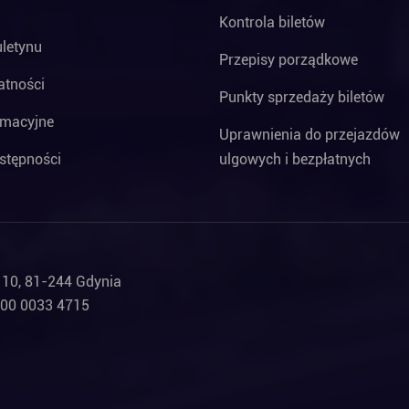
Kontrola biletów
uletynu
Przepisy porządkowe
atności
Punkty sprzedaży biletów
rmacyjne
Uprawnienia do przejazdów
stępności
ulgowych i bezpłatnych
a 10, 81-244 Gdynia
000 0033 4715