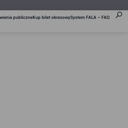
ienia publiczne
Kup bilet okresowy
System FALA – FAQ