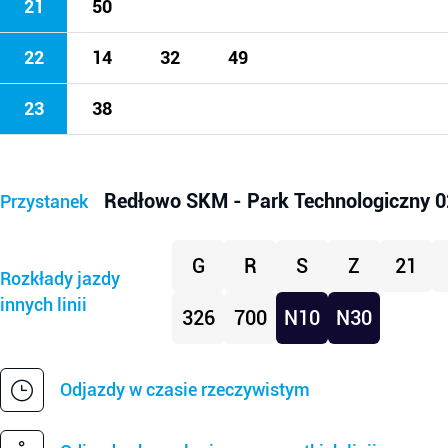
21
50
22
14
32
49
23
38
Redłowo SKM - Park Technologiczny 0
Przystanek
G
R
S
Z
21
Rozkłady jazdy
innych linii
326
700
N10
N30
Odjazdy w czasie rzeczywistym