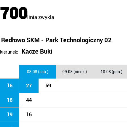
700
linia zwykła
Redłowo SKM - Park Technologiczny 02
Kacze Buki
kierunek:
08.08 (sob.)
09.08 (niedz.)
10.08 (pon.)
16
27
59
18
44
19
16