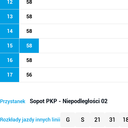
12
58
13
58
14
58
15
58
16
58
17
56
Sopot PKP - Niepodległości 02
Przystanek
G
S
21
31
1
Rozkłady jazdy innych linii