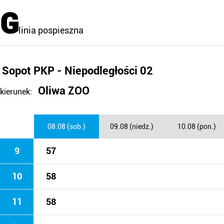
G
linia pospieszna
Sopot PKP - Niepodległości 02
Oliwa ZOO
kierunek:
08.08 (sob.)
09.08 (niedz.)
10.08 (pon.)
9
57
10
58
11
58