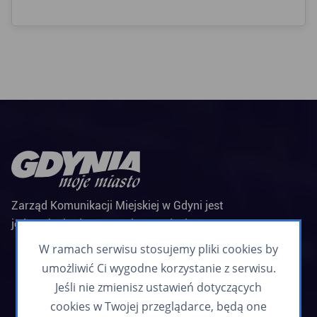
Zarząd Komunikacji Miejskiej w Gdyni jest
jednostką budżetową Miasta Gdyni
Biuletyn informacyjny
W ramach serwisu stosujemy pliki cookies by
Zapisz się
umożliwić Ci wygodne korzystanie z serwisu.
Jeśli nie zmienisz ustawień dotyczących
cookies w Twojej przeglądarce, będą one