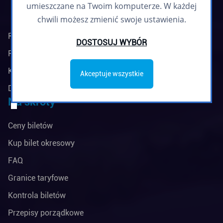
umieszczane na Twoim komputerze. W każdej
chwili możesz zmienić swoje ustawienia.
Regulamin biuletynu
DOSTOSUJ WYBÓR
Polityka prywatności
Klauzule informacyjne
Akceptuje wszystkie
Deklaracja dostępności
Na skróty
Ceny biletów
Kup bilet okresowy
FAQ
Granice taryfowe
Kontrola biletów
Przepisy porządkowe