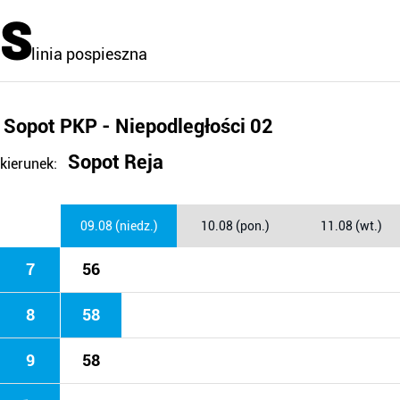
S
linia pospieszna
Sopot PKP - Niepodległości 02
Sopot Reja
kierunek:
09.08 (niedz.)
10.08 (pon.)
11.08 (wt.)
7
56
8
58
9
58