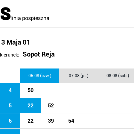
S
linia pospieszna
3 Maja 01
Sopot Reja
kierunek:
06.08 (czw.)
07.08 (pt.)
08.08 (sob.)
4
50
5
22
52
6
22
39
54