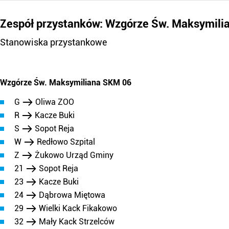
Zespół przystanków: Wzgórze Św. Maksymil
Stanowiska przystankowe
Wzgórze Św. Maksymiliana SKM 06
G
Oliwa ZOO
R
Kacze Buki
S
Sopot Reja
W
Redłowo Szpital
Z
Żukowo Urząd Gminy
21
Sopot Reja
23
Kacze Buki
24
Dąbrowa Miętowa
29
Wielki Kack Fikakowo
32
Mały Kack Strzelców