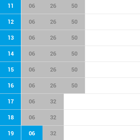
11
06
26
50
12
06
26
50
13
06
26
50
14
06
26
50
15
06
26
50
16
06
26
50
17
06
32
18
06
32
19
06
32