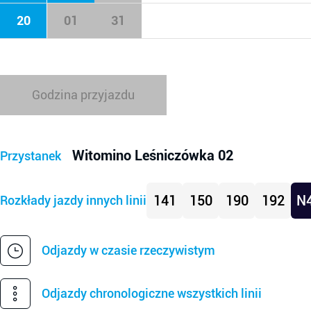
20
01
31
Godzina przyjazdu
Witomino Leśniczówka 02
Przystanek
141
150
190
192
N
Rozkłady jazdy innych linii
Odjazdy w czasie rzeczywistym
Odjazdy chronologiczne wszystkich linii