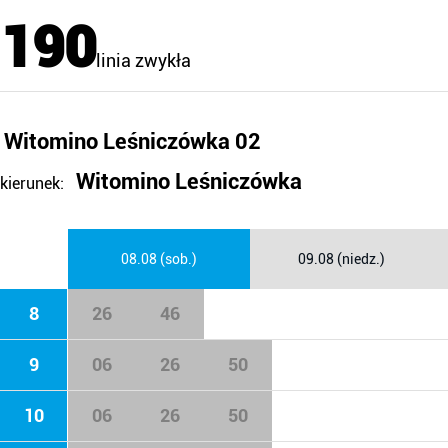
190
linia zwykła
Witomino Leśniczówka 02
Witomino Leśniczówka
kierunek:
08.08 (sob.)
09.08 (niedz.)
8
26
46
9
06
26
50
10
06
26
50