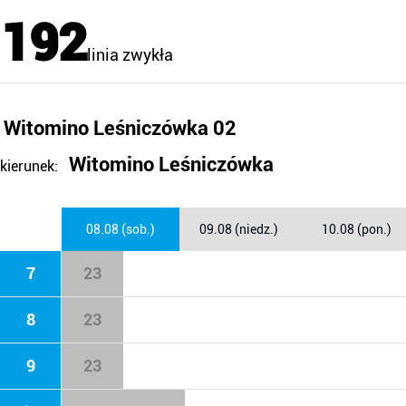
192
linia zwykła
Witomino Leśniczówka 02
Witomino Leśniczówka
kierunek:
08.08 (sob.)
09.08 (niedz.)
10.08 (pon.)
7
23
8
23
9
23