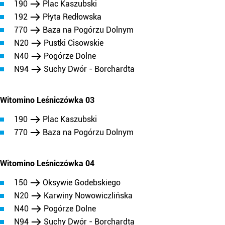
190
Plac Kaszubski
192
Płyta Redłowska
770
Baza na Pogórzu Dolnym
N20
Pustki Cisowskie
N40
Pogórze Dolne
N94
Suchy Dwór - Borchardta
Witomino Leśniczówka 03
190
Plac Kaszubski
770
Baza na Pogórzu Dolnym
Witomino Leśniczówka 04
150
Oksywie Godebskiego
N20
Karwiny Nowowiczlińska
N40
Pogórze Dolne
N94
Suchy Dwór - Borchardta