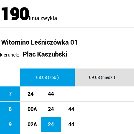
190
linia zwykła
Witomino Leśniczówka 01
Plac Kaszubski
kierunek:
08.08 (sob.)
09.08 (niedz.)
7
24
44
8
00A
24
44
9
02A
24
44