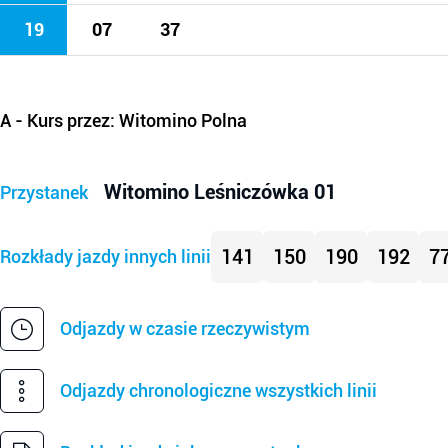
19
07
37
A
- Kurs przez: Witomino Polna
Witomino Leśniczówka 01
Przystanek
141
150
190
192
7
Rozkłady jazdy innych linii
Odjazdy w czasie rzeczywistym
Odjazdy chronologiczne wszystkich linii