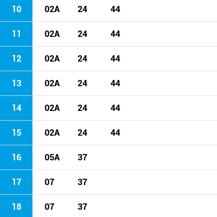
10
02A
24
44
11
02A
24
44
12
02A
24
44
13
02A
24
44
14
02A
24
44
15
02A
24
44
16
05A
37
17
07
37
18
07
37