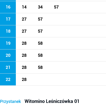
16
14
34
57
17
27
57
18
27
57
19
28
58
20
28
58
21
28
58
22
28
Witomino Leśniczówka 01
Przystanek