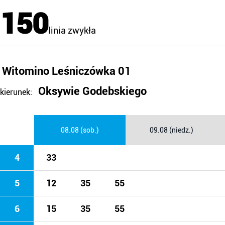
150
linia zwykła
Witomino Leśniczówka 01
Oksywie Godebskiego
kierunek:
08.08 (sob.)
09.08 (niedz.)
4
33
5
12
35
55
6
15
35
55