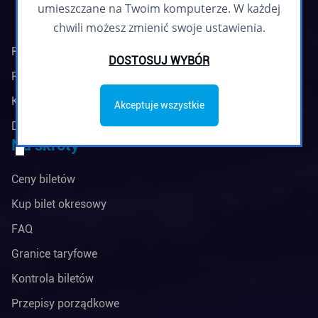
umieszczane na Twoim komputerze. W każdej
chwili możesz zmienić swoje ustawienia.
Regulamin biuletynu
DOSTOSUJ WYBÓR
Polityka prywatności
Klauzule informacyjne
Akceptuje wszystkie
Deklaracja dostępności
Na skróty
Ceny biletów
Kup bilet okresowy
FAQ
Granice taryfowe
Kontrola biletów
Przepisy porządkowe