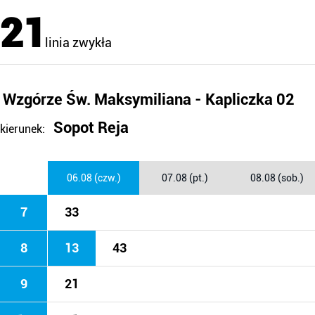
21
linia zwykła
Wzgórze Św. Maksymiliana - Kapliczka 02
Sopot Reja
kierunek:
06.08 (czw.)
07.08 (pt.)
08.08 (sob.)
7
33
8
13
43
9
21