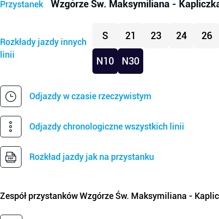
Wzgórze Św. Maksymiliana - Kapliczk
Przystanek
S
21
23
24
26
Rozkłady jazdy innych
linii
N10
N30
Odjazdy w czasie rzeczywistym
Odjazdy chronologiczne wszystkich linii
Rozkład jazdy jak na przystanku
Zespół przystanków
Wzgórze Św. Maksymiliana - Kapli