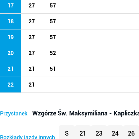
17
27
57
18
27
57
19
27
57
20
27
52
21
21
51
22
21
Wzgórze Św. Maksymiliana - Kapliczk
Przystanek
S
21
23
24
26
Rozkłady jazdy innych