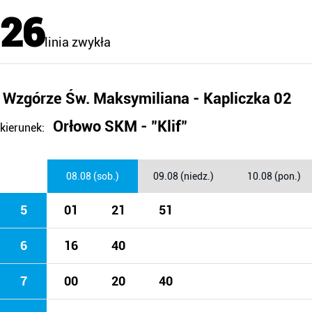
26
linia zwykła
Wzgórze Św. Maksymiliana - Kapliczka 02
Orłowo SKM - "Klif"
kierunek:
08.08 (sob.)
09.08 (niedz.)
10.08 (pon.)
5
01
21
51
6
16
40
7
00
20
40