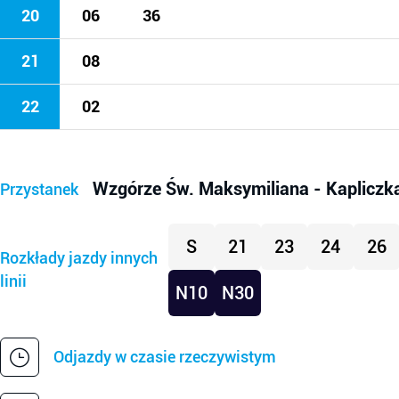
20
06
36
21
08
22
02
Wzgórze Św. Maksymiliana - Kapliczk
Przystanek
S
21
23
24
26
Rozkłady jazdy innych
linii
N10
N30
Odjazdy w czasie rzeczywistym