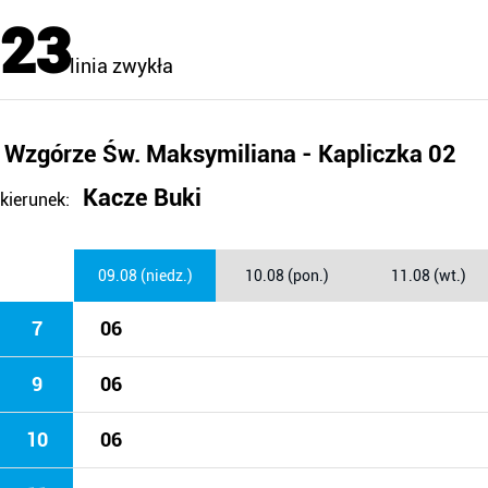
23
linia zwykła
Wzgórze Św. Maksymiliana - Kapliczka 02
Kacze Buki
kierunek:
09.08 (niedz.)
10.08 (pon.)
11.08 (wt.)
7
06
9
06
10
06