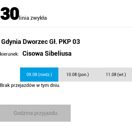
30
linia zwykła
Gdynia Dworzec Gł. PKP 03
Cisowa Sibeliusa
kierunek:
09.08 (niedz.)
10.08 (pon.)
11.08 (wt.)
Brak przejazdów w tym dniu.
Godzina przyjazdu