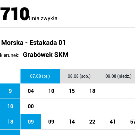
710
linia zwykła
Morska - Estakada 01
Grabówek SKM
kierunek:
07.08 (pt.)
08.08 (sob.)
09.08 (niedz.)
9
04
10
15
18
10
00
18
09
09
14
22
41
5