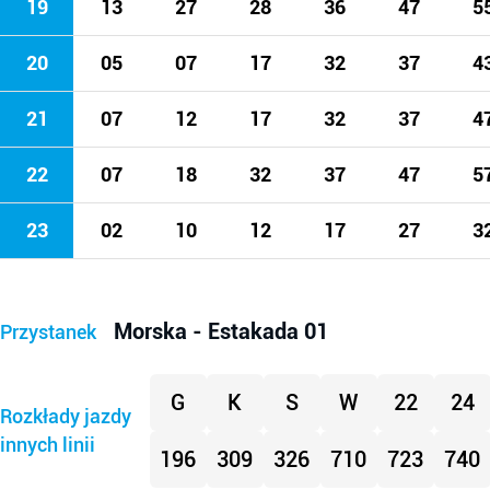
19
13
27
28
36
47
5
20
05
07
17
32
37
4
21
07
12
17
32
37
4
22
07
18
32
37
47
5
23
02
10
12
17
27
3
Morska - Estakada 01
Przystanek
G
K
S
W
22
24
Rozkłady jazdy
innych linii
196
309
326
710
723
740