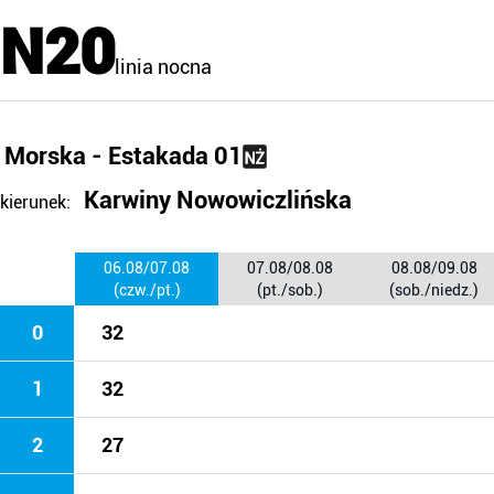
N20
linia nocna
Morska - Estakada 01
Karwiny Nowowiczlińska
kierunek:
06.08/07.08
07.08/08.08
08.08/09.08
(czw./pt.)
(pt./sob.)
(sob./niedz.)
0
32
1
32
2
27