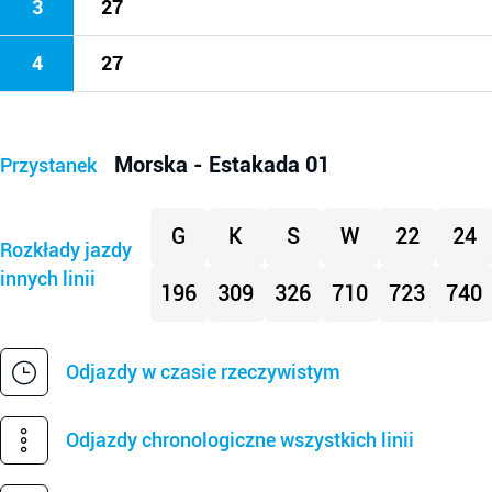
3
27
4
27
Morska - Estakada 01
Przystanek
G
K
S
W
22
24
Rozkłady jazdy
innych linii
196
309
326
710
723
740
Odjazdy w czasie rzeczywistym
Odjazdy chronologiczne wszystkich linii