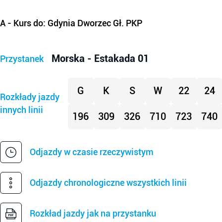
A
- Kurs do: Gdynia Dworzec Gł. PKP
Morska - Estakada 01
Przystanek
G
K
S
W
22
24
Rozkłady jazdy
innych linii
196
309
326
710
723
740
Odjazdy w czasie rzeczywistym
Odjazdy chronologiczne wszystkich linii
Rozkład jazdy jak na przystanku