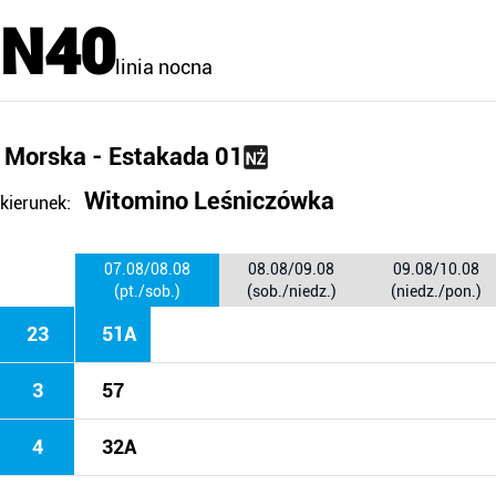
N40
linia nocna
Morska - Estakada 01
Witomino Leśniczówka
kierunek:
07.08/08.08
08.08/09.08
09.08/10.08
(pt./sob.)
(sob./niedz.)
(niedz./pon.)
23
51A
3
57
4
32A