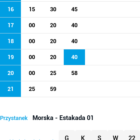
16
15
30
45
17
00
20
40
18
00
20
40
19
00
20
40
20
00
25
58
21
25
59
Morska - Estakada 01
Przystanek
G
K
S
W
22