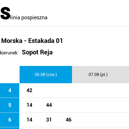
S
linia pospieszna
Morska - Estakada 01
Sopot Reja
kierunek:
06.08 (czw.)
07.08 (pt.)
4
42
5
14
44
6
14
31
46