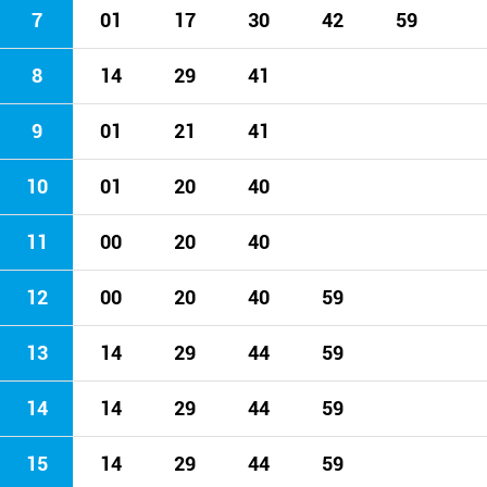
7
01
17
30
42
59
8
14
29
41
9
01
21
41
10
01
20
40
11
00
20
40
12
00
20
40
59
13
14
29
44
59
14
14
29
44
59
15
14
29
44
59