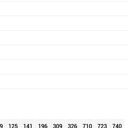
9
125
141
196
309
326
710
723
740