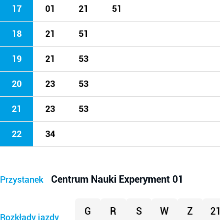
17
01
21
51
18
21
51
19
21
53
20
23
53
21
23
53
22
34
Centrum Nauki Experyment 01
Przystanek
G
R
S
W
Z
2
Rozkłady jazdy