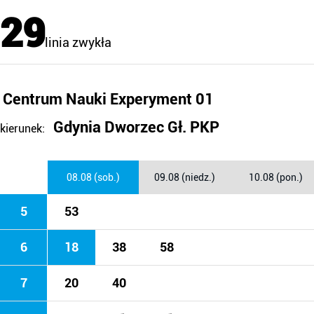
29
linia zwykła
Centrum Nauki Experyment 01
Gdynia Dworzec Gł. PKP
kierunek:
08.08 (sob.)
09.08 (niedz.)
10.08 (pon.)
5
53
6
18
38
58
7
20
40