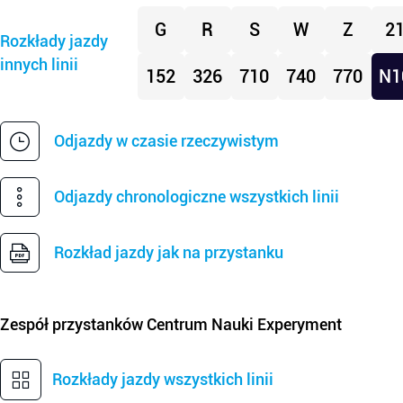
G
R
S
W
Z
2
Rozkłady jazdy
innych linii
152
326
710
740
770
N1
Odjazdy w czasie rzeczywistym
Odjazdy chronologiczne wszystkich linii
Rozkład jazdy jak na przystanku
Zespół przystanków
Centrum Nauki Experyment
Rozkłady jazdy wszystkich linii