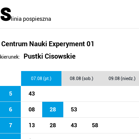
S
linia pospieszna
Centrum Nauki Experyment 01
Pustki Cisowskie
kierunek:
07.08 (pt.)
08.08 (sob.)
09.08 (niedz.)
5
43
6
08
28
53
7
13
28
43
58