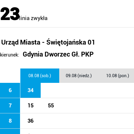
23
linia zwykła
Urząd Miasta - Świętojańska 01
Gdynia Dworzec Gł. PKP
kierunek:
08.08 (sob.)
09.08 (niedz.)
10.08 (pon.)
6
34
7
15
55
8
36