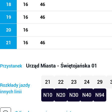
18
16
46
19
16
46
20
16
21
16
46
Urząd Miasta - Świętojańska 01
Przystanek
21
22
23
24
29
Rozkłady jazdy
innych linii
N10
N20
N30
N40
N94