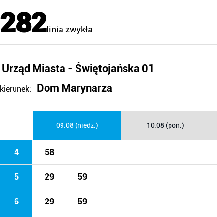
282
linia zwykła
Urząd Miasta - Świętojańska 01
Dom Marynarza
kierunek:
09.08 (niedz.)
10.08 (pon.)
4
58
5
29
59
6
29
59