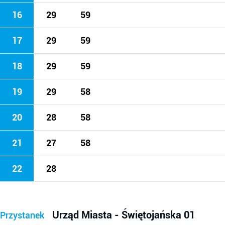
16
29
59
17
29
59
18
29
59
19
29
58
20
28
58
21
27
58
22
28
Urząd Miasta - Świętojańska 01
Przystanek