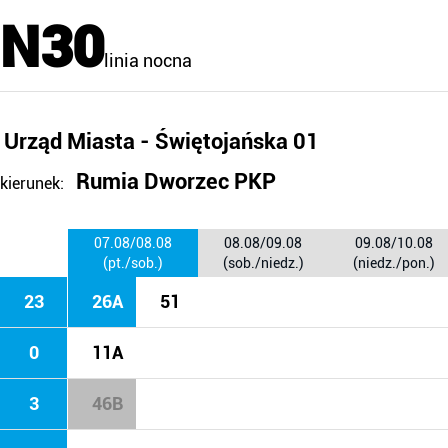
N30
linia nocna
Urząd Miasta - Świętojańska 01
Rumia Dworzec PKP
kierunek:
07.08/08.08
08.08/09.08
09.08/10.08
(pt./sob.)
(sob./niedz.)
(niedz./pon.)
23
26A
51
0
11A
3
46B