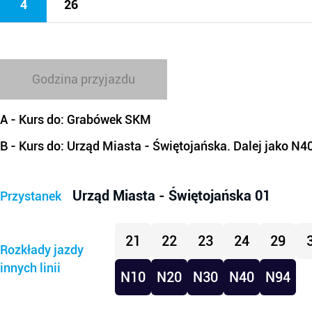
4
26
Godzina przyjazdu
A
- Kurs do: Grabówek SKM
B
- Kurs do: Urząd Miasta - Świętojańska. Dalej jako N4
Urząd Miasta - Świętojańska 01
Przystanek
21
22
23
24
29
Rozkłady jazdy
innych linii
N10
N20
N30
N40
N94