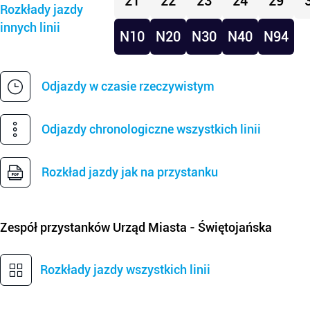
21
22
23
24
29
Rozkłady jazdy
innych linii
N10
N20
N30
N40
N94
Odjazdy w czasie rzeczywistym
Odjazdy chronologiczne wszystkich linii
Rozkład jazdy jak na przystanku
Zespół przystanków
Urząd Miasta - Świętojańska
Rozkłady jazdy wszystkich linii