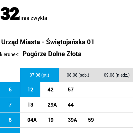
32
linia zwykła
Urząd Miasta - Świętojańska 01
Pogórze Dolne Złota
kierunek:
07.08 (pt.)
08.08 (sob.)
09.08 (niedz.)
6
12
42
57
7
13
29A
44
8
04A
19
39A
59