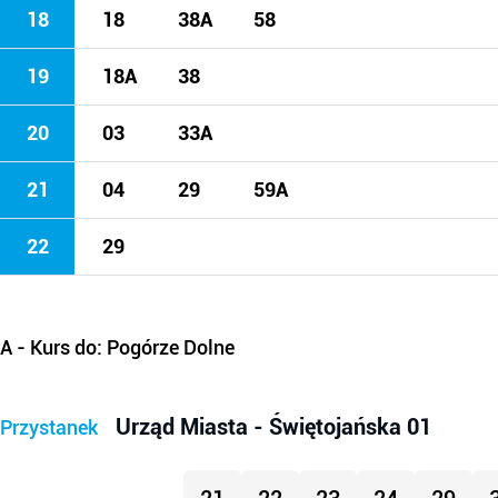
18
18
38A
58
19
18A
38
20
03
33A
21
04
29
59A
22
29
A
- Kurs do: Pogórze Dolne
Urząd Miasta - Świętojańska 01
Przystanek