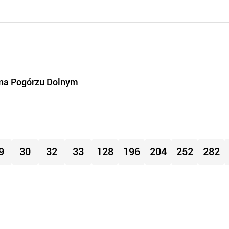
a na Pogórzu Dolnym
9
30
32
33
128
196
204
252
282