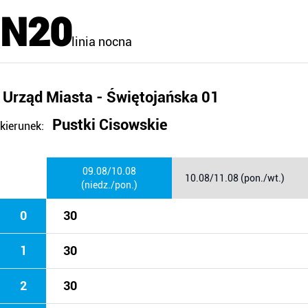
N20
linia nocna
Urząd Miasta - Świętojańska 01
Pustki Cisowskie
kierunek:
09.08/10.08
10.08/11.08 (pon./wt.)
(niedz./pon.)
0
30
1
30
2
30