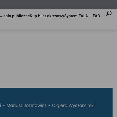
ienia publiczne
Kup bilet okresowy
System FALA – FAQ