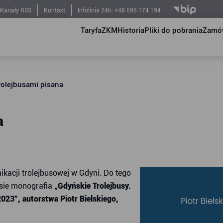
Kanały RSS
Kontakt
Infolinia 24h: +48 695 174 194
Taryfa
ZKM
Historia
Pliki do pobrania
Zamów
trolejbusami pisana
a
kacji trolejbusowej w Gdyni. Do tego
sie monografia
„Gdyńskie Trolejbusy.
023”, autorstwa Piotr Bielskiego,