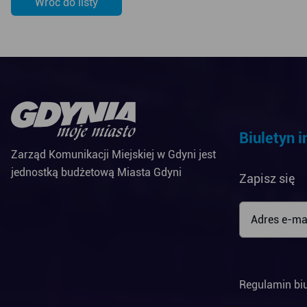
Wróć do listy
Biuletyn 
Zarząd Komunikacji Miejskiej w Gdyni jest
jednostką budżetową Miasta Gdyni
Zapisz się
Regulamin bi