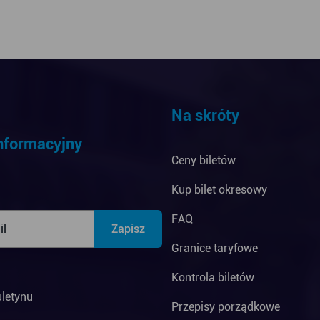
Na skróty
informacyjny
Ceny biletów
Kup bilet okresowy
FAQ
Granice taryfowe
Kontrola biletów
uletynu
Przepisy porządkowe