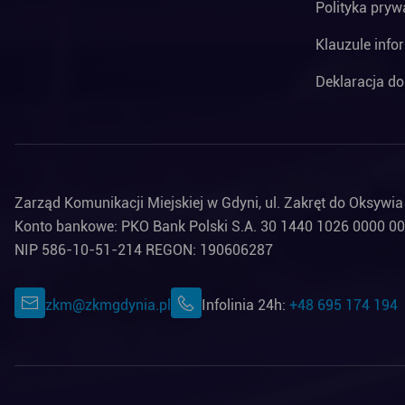
Polityka pryw
Klauzule info
Deklaracja do
Zarząd Komunikacji Miejskiej w Gdyni, ul. Zakręt do Oksywi
Konto bankowe: PKO Bank Polski S.A. 30 1440 1026 0000 0
NIP 586-10-51-214 REGON: 190606287
zkm@zkmgdynia.pl
Infolinia 24h:
+48 695 174 194