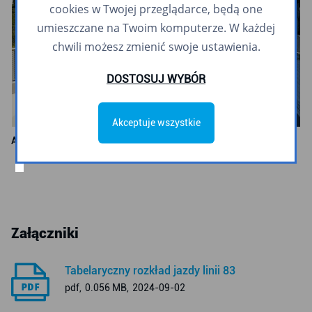
cookies w Twojej przeglądarce, będą one
umieszczane na Twoim komputerze. W każdej
chwili możesz zmienić swoje ustawienia.
DOSTOSUJ WYBÓR
Akceptuje wszystkie
Autobus linii 83, węzeł integracyjny Rumia Janowo
Załączniki
Tabelaryczny rozkład jazdy linii 83
pdf,
0.056 MB,
2024-09-02