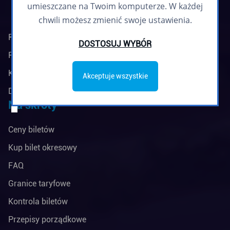
umieszczane na Twoim komputerze. W każdej
chwili możesz zmienić swoje ustawienia.
Regulamin biuletynu
DOSTOSUJ WYBÓR
Polityka prywatności
Klauzule informacyjne
Akceptuje wszystkie
Deklaracja dostępności
Na skróty
Ceny biletów
Kup bilet okresowy
FAQ
Granice taryfowe
Kontrola biletów
Przepisy porządkowe