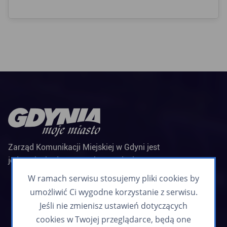
Zarząd Komunikacji Miejskiej w Gdyni jest
jednostką budżetową Miasta Gdyni
Biuletyn informacyjny
W ramach serwisu stosujemy pliki cookies by
Zapisz się
umożliwić Ci wygodne korzystanie z serwisu.
Jeśli nie zmienisz ustawień dotyczących
cookies w Twojej przeglądarce, będą one