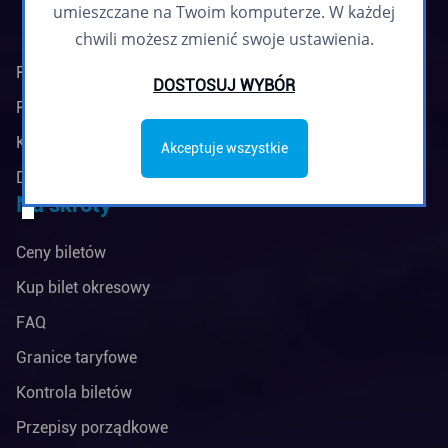
umieszczane na Twoim komputerze. W każdej
chwili możesz zmienić swoje ustawienia.
Regulamin biuletynu
DOSTOSUJ WYBÓR
Polityka prywatności
Klauzule informacyjne
Akceptuje wszystkie
Deklaracja dostępności
Na skróty
Ceny biletów
Kup bilet okresowy
FAQ
Granice taryfowe
Kontrola biletów
Przepisy porządkowe