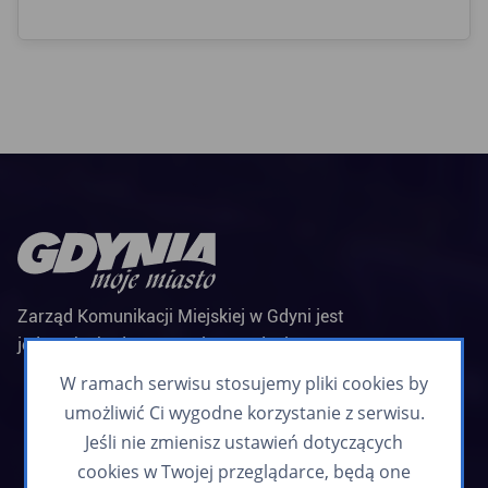
Zarząd Komunikacji Miejskiej w Gdyni jest
jednostką budżetową Miasta Gdyni
Biuletyn informacyjny
W ramach serwisu stosujemy pliki cookies by
Zapisz się
umożliwić Ci wygodne korzystanie z serwisu.
Jeśli nie zmienisz ustawień dotyczących
cookies w Twojej przeglądarce, będą one