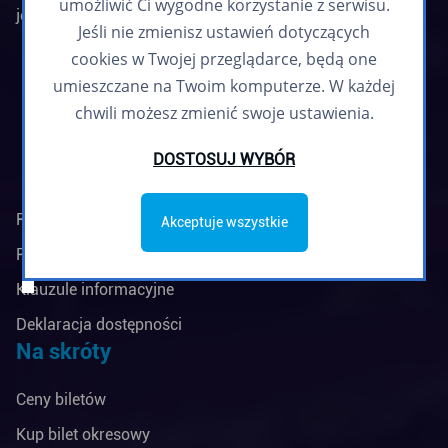
umożliwić Ci wygodne korzystanie z serwisu.
jednostką budżetową Miasta Gdyni
Jeśli nie zmienisz ustawień dotyczących
Biuletyn informacyjny
cookies w Twojej przeglądarce, będą one
Zapisz się
umieszczane na Twoim komputerze. W każdej
chwili możesz zmienić swoje ustawienia.
DOSTOSUJ WYBÓR
Regulamin biuletynu
Akceptuje wszystkie
Polityka prywatności
Klauzule informacyjne
Deklaracja dostępności
Na skróty
Ceny biletów
Kup bilet okresowy