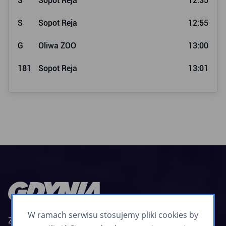
S
Sopot Reja
12:35
S
Sopot Reja
12:55
G
Oliwa ZOO
13:00
181
Sopot Reja
13:01
W ramach serwisu stosujemy pliki cookies by
Zarząd Komunikacji Miejskiej w Gdyni jest