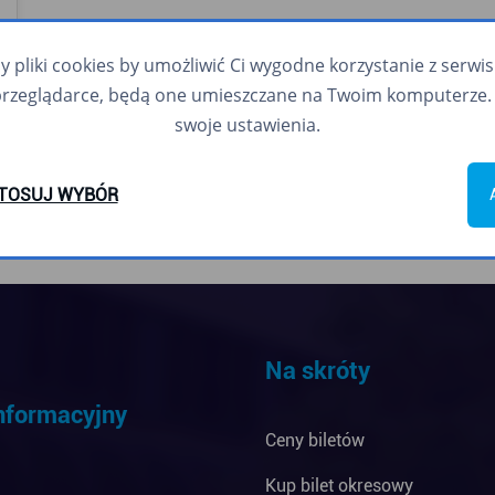
pliki cookies by umożliwić Ci wygodne korzystanie z serwisu.
przeglądarce, będą one umieszczane na Twoim komputerze. 
swoje ustawienia.
TOSUJ WYBÓR
Na skróty
informacyjny
Ceny biletów
Kup bilet okresowy