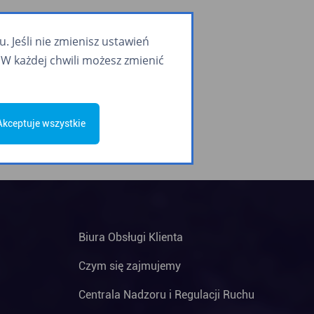
 Jeśli nie zmienisz ustawień
W każdej chwili możesz zmienić
Akceptuje wszystkie
Biura Obsługi Klienta
Czym się zajmujemy
Centrala Nadzoru i Regulacji Ruchu