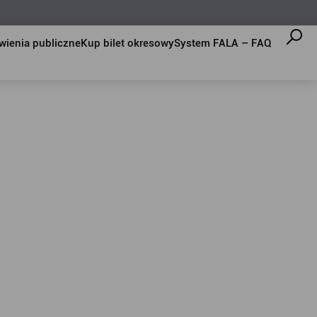
ienia publiczne
Kup bilet okresowy
System FALA – FAQ