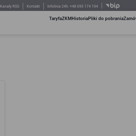
Kanały RSS
Kontakt
Infolinia 24h: +48 695 174 194
Taryfa
ZKM
Historia
Pliki do pobrania
Zamów