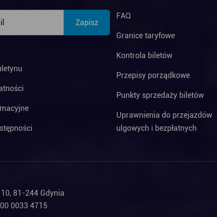
FAQ
Granice taryfowe
Kontrola biletów
uletynu
Przepisy porządkowe
atności
Punkty sprzedaży biletów
rmacyjne
Uprawnienia do przejazdów
stępności
ulgowych i bezpłatnych
a 10, 81-244 Gdynia
000 0033 4715