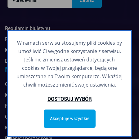
Regulamin biuletynu
Polityka prywatności
W ramach serwisu stosujemy pliki cookies by
Klauzule informacyjne
umożliwić Ci wygodne korzystanie z serwisu.
Jeśli nie zmienisz ustawień dotyczących
Deklaracja dostępności
cookies w Twojej przeglądarce, będą one
Na skróty
umieszczane na Twoim komputerze. W każdej
chwili możesz zmienić swoje ustawienia.
Ceny biletów
Kup bilet okresowy
DOSTOSUJ WYBÓR
FAQ
Granice taryfowe
Akceptuje wszystkie
Kontrola biletów
Przepisy porządkowe