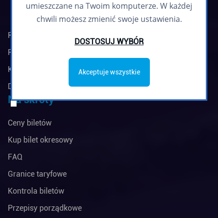
umieszczane na Twoim komputerze. W każdej
chwili możesz zmienić swoje ustawienia.
Regulamin biuletynu
DOSTOSUJ WYBÓR
Polityka prywatności
Klauzule informacyjne
Akceptuje wszystkie
Deklaracja dostępności
Na skróty
Ceny biletów
Kup bilet okresowy
FAQ
Granice taryfowe
Kontrola biletów
Przepisy porządkowe