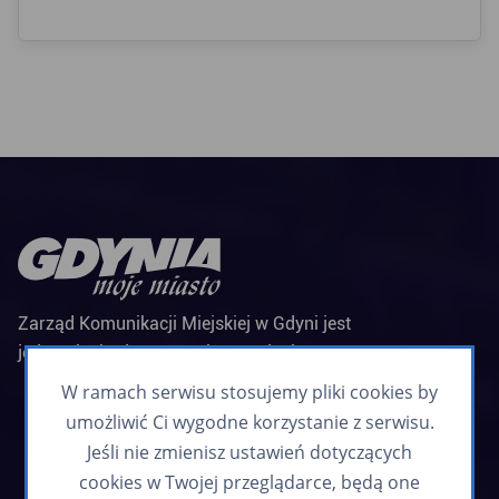
Zarząd Komunikacji Miejskiej w Gdyni jest
jednostką budżetową Miasta Gdyni
Biuletyn informacyjny
W ramach serwisu stosujemy pliki cookies by
Zapisz się
umożliwić Ci wygodne korzystanie z serwisu.
Jeśli nie zmienisz ustawień dotyczących
cookies w Twojej przeglądarce, będą one