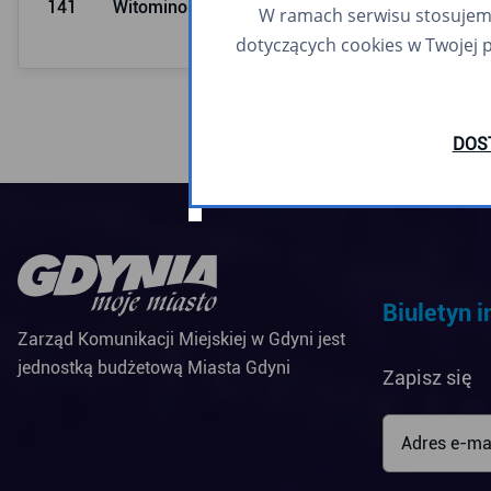
141
Witomino Sosnowa
16:33
W ramach serwisu stosujemy 
dotyczących cookies w Twojej 
DOS
Biuletyn 
Zarząd Komunikacji Miejskiej w Gdyni jest
jednostką budżetową Miasta Gdyni
Zapisz się