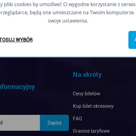
pliki cookies by umożliwić Ci wygodne korzystanie z serwisu.
przeglądarce, będą one umieszczane na Twoim komputerze. 
swoje ustawienia.
TOSUJ WYBÓR
Na skróty
informacyjny
Ceny biletów
Kup bilet okresowy
FAQ
Granice taryfowe