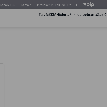
Kanały RSS
Kontakt
Infolinia 24h: +48 695 174 194
Taryfa
ZKM
Historia
Pliki do pobrania
Zamów