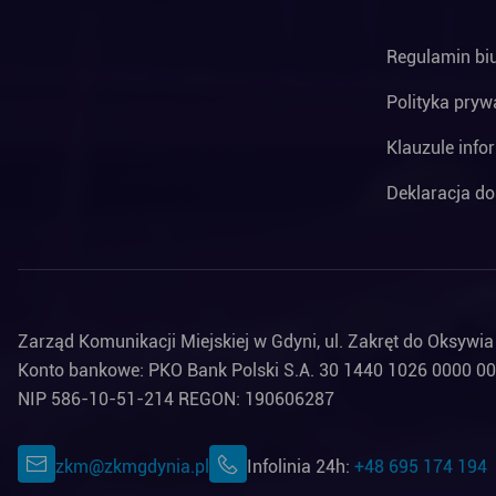
Regulamin bi
Polityka pryw
Klauzule info
Deklaracja do
Zarząd Komunikacji Miejskiej w Gdyni, ul. Zakręt do Oksywi
Konto bankowe: PKO Bank Polski S.A. 30 1440 1026 0000 0
NIP 586-10-51-214 REGON: 190606287
zkm@zkmgdynia.pl
Infolinia 24h:
+48 695 174 194