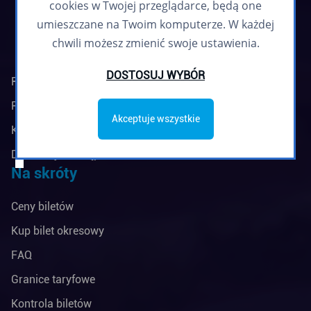
cookies w Twojej przeglądarce, będą one
umieszczane na Twoim komputerze. W każdej
chwili możesz zmienić swoje ustawienia.
DOSTOSUJ WYBÓR
Regulamin biuletynu
Polityka prywatności
Akceptuje wszystkie
Klauzule informacyjne
Deklaracja dostępności
Na skróty
Ceny biletów
Kup bilet okresowy
FAQ
Granice taryfowe
Kontrola biletów