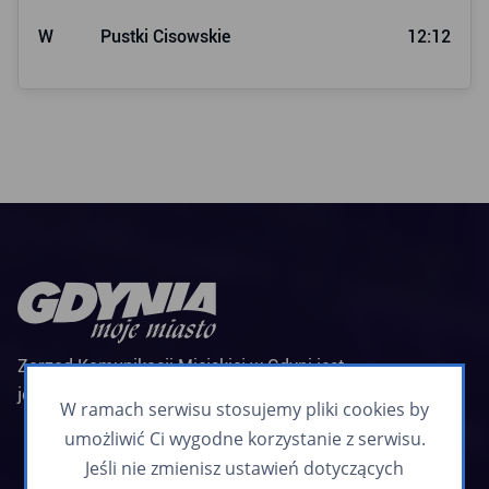
W
Pustki Cisowskie
12:12
Zarząd Komunikacji Miejskiej w Gdyni jest
jednostką budżetową Miasta Gdyni
W ramach serwisu stosujemy pliki cookies by
Biuletyn informacyjny
umożliwić Ci wygodne korzystanie z serwisu.
Zapisz się
Jeśli nie zmienisz ustawień dotyczących