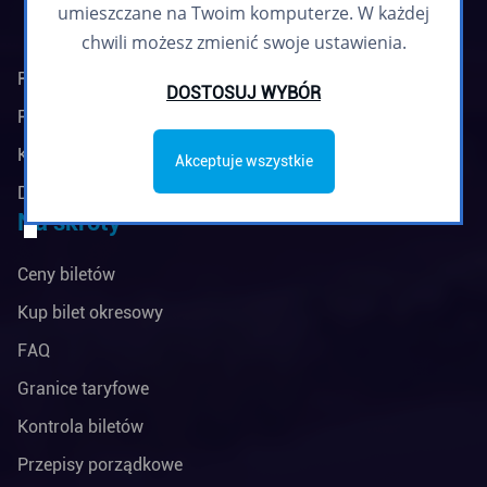
umieszczane na Twoim komputerze. W każdej
chwili możesz zmienić swoje ustawienia.
Regulamin biuletynu
DOSTOSUJ WYBÓR
Polityka prywatności
Klauzule informacyjne
Akceptuje wszystkie
Deklaracja dostępności
Na skróty
Ceny biletów
Kup bilet okresowy
FAQ
Granice taryfowe
Kontrola biletów
Przepisy porządkowe