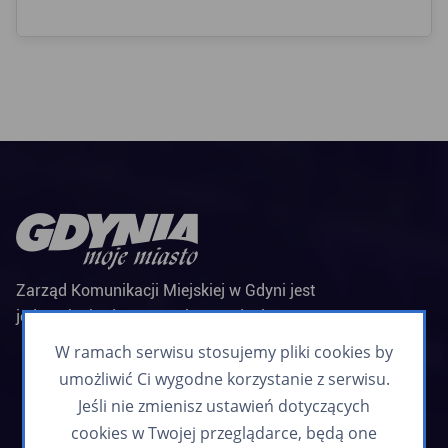
Zarząd Komunikacji Miejskiej w Gdyni jest
jednostką budżetową Miasta Gdyni
Biuletyn informacyjny
W ramach serwisu stosujemy pliki cookies by
Zapisz się
umożliwić Ci wygodne korzystanie z serwisu.
Jeśli nie zmienisz ustawień dotyczących
cookies w Twojej przeglądarce, będą one