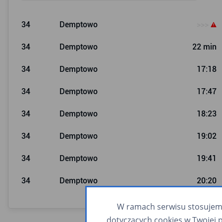
34
Demptowo
>>>
34
Demptowo
22 min
34
Demptowo
17:18
34
Demptowo
17:47
34
Demptowo
18:23
34
Demptowo
19:02
34
Demptowo
19:41
34
Demptowo
20:20
W ramach serwisu stosujemy 
dotyczących cookies w Twojej 