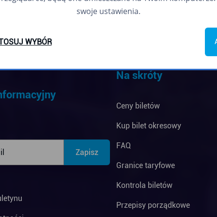
swoje ustawienia.
TOSUJ WYBÓR
Na skróty
informacyjny
Ceny biletów
Kup bilet okresowy
FAQ
Granice taryfowe
Kontrola biletów
uletynu
Przepisy porządkowe