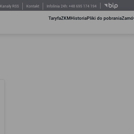
Kanały RSS
Kontakt
Infolinia 24h: +48 695 174 194
Taryfa
ZKM
Historia
Pliki do pobrania
Zamów