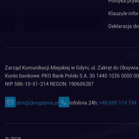
Polityka pryw
Klauzule info
Deklaracja do
Zarząd Komunikacji Miejskiej w Gdyni, ul. Zakręt do Oksywi
Konto bankowe: PKO Bank Polski S.A. 30 1440 1026 0000 0
NIP 586-10-51-214 REGON: 190606287
zkm@zkmgdynia.pl
Infolinia 24h:
+48 695 174 194