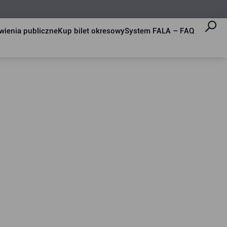
ienia publiczne
Kup bilet okresowy
System FALA – FAQ