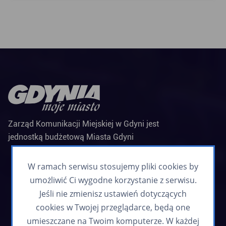
Zarząd Komunikacji Miejskiej w Gdyni jest
jednostką budżetową Miasta Gdyni
Biuletyn informacyjny
Zapisz się
W ramach serwisu stosujemy pliki cookies by
umożliwić Ci wygodne korzystanie z serwisu.
Jeśli nie zmienisz ustawień dotyczących
cookies w Twojej przeglądarce, będą one
umieszczane na Twoim komputerze. W każdej