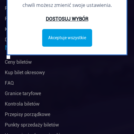
chwili możesz zmienić swoje ustawienia.
Regulamin biuletynu
Polityka prywatności
DOSTOSUJ WYBÓR
Klauzule informacyjne
Akceptuje wszystkie
Deklaracja dostępności
Na skróty
Ceny biletów
Kup bilet okresowy
FAQ
Granice taryfowe
Kontrola biletów
Przepisy porządkowe
Punkty sprzedaży biletów