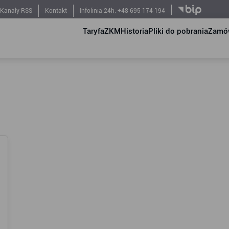
Kanały RSS
Kontakt
Infolinia 24h: +48 695 174 194
Taryfa
ZKM
Historia
Pliki do pobrania
Zamów