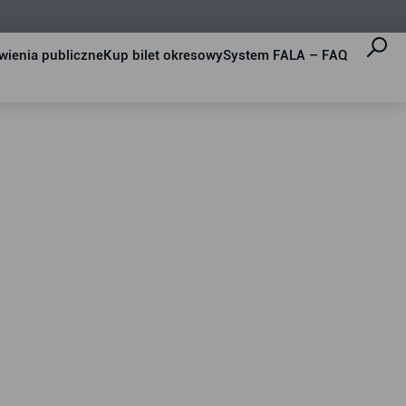
ienia publiczne
Kup bilet okresowy
System FALA – FAQ