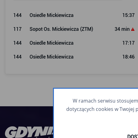
144
Osiedle Mickiewicza
15:37
117
Sopot Os. Mickiewicza (ZTM)
34 min
144
Osiedle Mickiewicza
17:17
144
Osiedle Mickiewicza
18:46
W ramach serwisu stosujemy 
dotyczących cookies w Twojej 
DOS