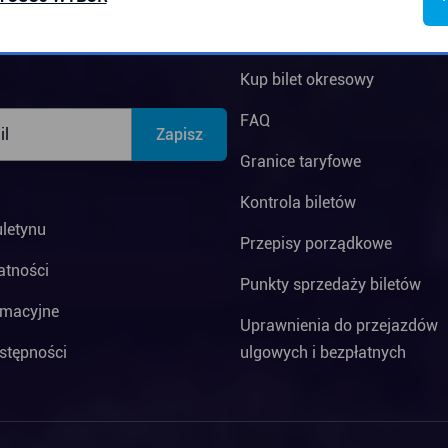
informacyjny
Ceny biletów
Kup bilet okresowy
FAQ
Granice taryfowe
Kontrola biletów
uletynu
Przepisy porządkowe
atności
Punkty sprzedaży biletów
rmacyjne
Uprawnienia do przejazdów
stępności
ulgowych i bezpłatnych