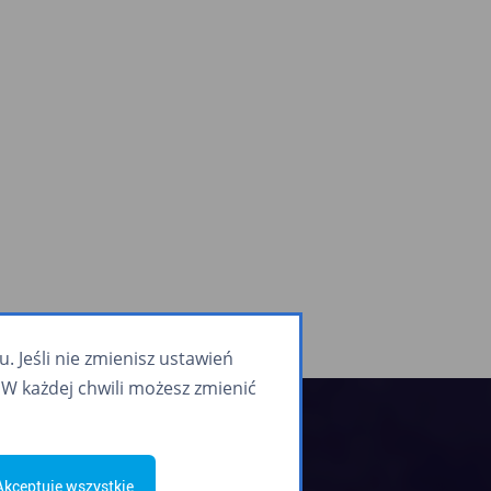
 Jeśli nie zmienisz ustawień
W każdej chwili możesz zmienić
Biura Obsługi Klienta
Akceptuje wszystkie