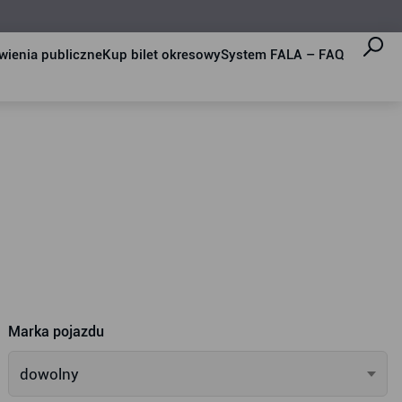
ienia publiczne
Kup bilet okresowy
System FALA – FAQ
Marka pojazdu
dowolny