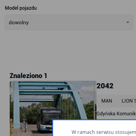
Model pojazdu
dowolny
Znaleziono 1
2042
MAN
LION`
Gdyńska Komunika
przyklęk
ra
W ramach serwisu stosujemy 