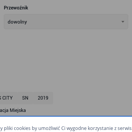
Przewoźnik
dowolny
S CITY
SN
2019
cja Miejska
mpa dla wózków
klimatyzacja
zapowiadanie głosowe
pliki cookies by umożliwić Ci wygodne korzystanie z serwisu.