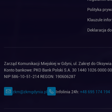
Polityka pryw
Klauzule info
Deklaracja do
Zarząd Komunikacji Miejskiej w Gdyni, ul. Zakręt do Oksywi
Konto bankowe: PKO Bank Polski S.A. 30 1440 1026 0000 0
NIP 586-10-51-214 REGON: 190606287
zkm@zkmgdynia.pl
Infolinia 24h:
+48 695 174 194