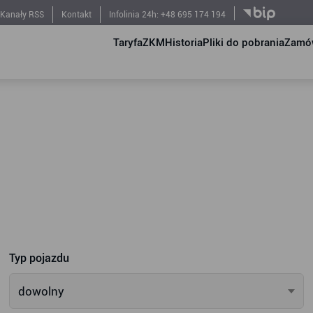
Kanały RSS
Kontakt
Infolinia 24h: +48 695 174 194
Taryfa
ZKM
Historia
Pliki do pobrania
Zamów
Typ pojazdu
dowolny