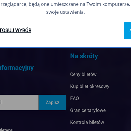
przeglądarce, będą one umieszczane na Twoim komputerze. 
swoje ustawienia.
TOSUJ WYBÓR
Na skróty
informacyjny
Ceny biletów
Kup bilet okresowy
FAQ
Granice taryfowe
Kontrola biletów
uletynu